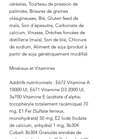
céréales, Tourteau de pression de
palmiste, Brisures de graines
oléagineuses, Blé, Gluten feed de
maïs, Son d'épeautre, Carbonate de
calcium, Vinasse, Drèches foncées de
distillerie (maïs), Son de blé, Chlorure
de sodium, Aliment de soja (produit à
partir de soja génétiquement modifié)
Minéraux et Vitamines
Additifs nutritionnels : E672 Vitamine A
10000 UI, E671 Vitamine D3 2000 UI,
3a700 Vitamine E (acétate d'alpha-
tocophéryle totalement racémique) 70
mg, E1 Fer (Sulfate ferreux,
monohydraté) 50 mg, E2 Iode (Iodate
de calcium, anhydre) 1 mg, 3b304
Cobalt 3b304 Granulés enrobés de