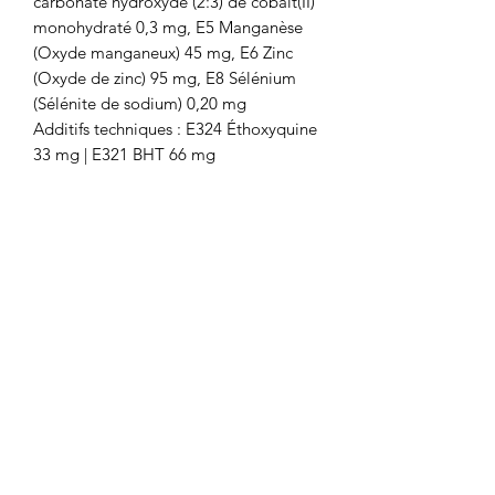
carbonate hydroxyde (2:3) de cobalt(II)
monohydraté 0,3 mg, E5 Manganèse
(Oxyde manganeux) 45 mg, E6 Zinc
(Oxyde de zinc) 95 mg, E8 Sélénium
(Sélénite de sodium) 0,20 mg
Additifs techniques : E324 Éthoxyquine
33 mg | E321 BHT 66 mg