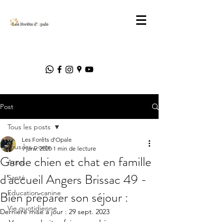
Post
Tous les posts
Les Forêts d'Opale
Tous les posts
9 janv. 2020
1 min de lecture
Garde chien et chat en famille
Actus
d'accueil Angers Brissac 49 -
Santé
Bien préparer son séjour :
Education canine
Vie quotidienne
Dernière mise à jour :
29 sept. 2023