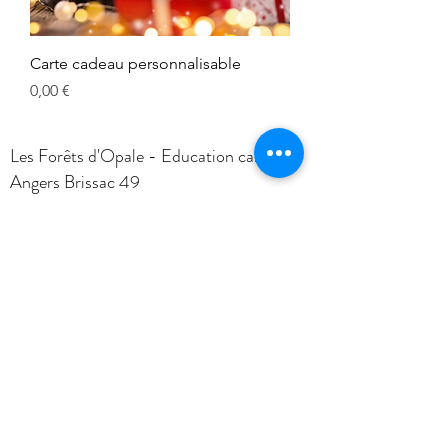
Carte cadeau personnalisable
Prix
0,00 €
Les Forêts d'Opale - Education canine
Angers Brissac 49
François Ségard - Educateur canin
comportementaliste
Garde d'animaux chiens chats
Consulter les conditions générales de vente
Foire Aux Questions