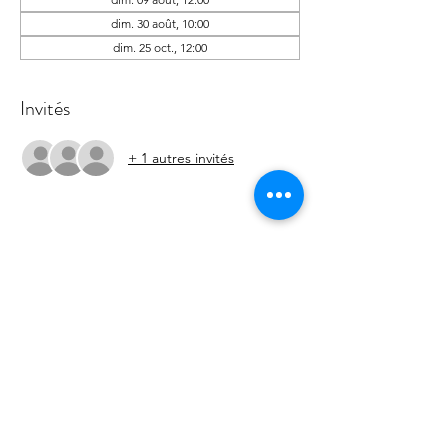
dim. 30 août, 10:00
dim. 25 oct., 12:00
Invités
+ 1 autres invités
Partager cet événement
Les Forêts d'Opale - Education canine
Angers Brissac 49
François Ségard - Educateur canin