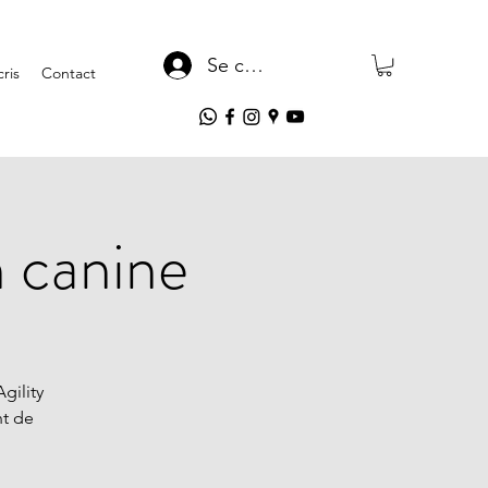
Se connecter
ris
Contact
n canine
gility
nt de