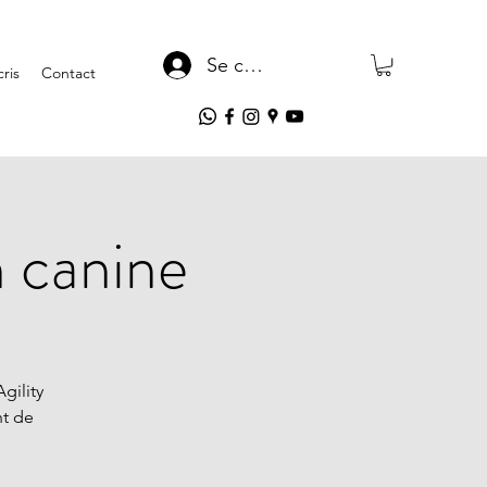
Se connecter
ris
Contact
n canine
gility
nt de