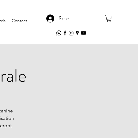
Se connecter
ris
Contact
rale
canine
isation
seront