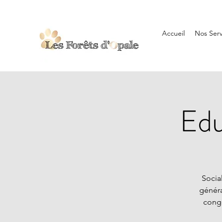
Accueil
Nos Serv
Edu
Socia
généra
congé