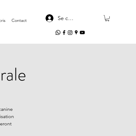
Se connecter
ris
Contact
rale
canine
isation
seront