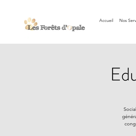
Accueil
Nos Serv
Edu
Socia
généra
congé