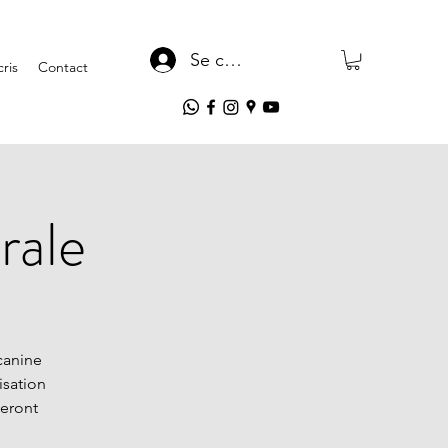
Se connecter
ris
Contact
rale
canine
isation
seront