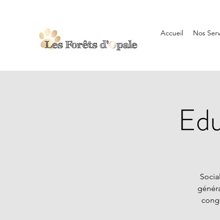
Accueil
Nos Serv
Edu
Socia
généra
congé