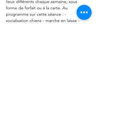
lieux différents chaque semaine, sous 
forme de forfait ou à la carte. Au 
programme sur cette séance : - 
socialisation chiens - marche en laisse - 
Rappel - Positions et tenues de place. 
Rendez vous aux Forêts d'Opale (49320 
Vauchrétien). 
Partager cet événement
Les Forêts d'Opale - Education canine
Angers Brissac 49
François Ségard - Educateur canin
comportementaliste