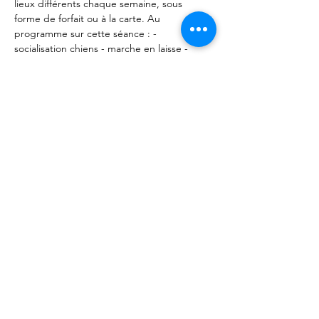
lieux différents chaque semaine, sous 
forme de forfait ou à la carte. Au 
programme sur cette séance : - 
socialisation chiens - marche en laisse - 
Rappel - Positions et tenues de place. 
Rendez vous aux Forêts d'Opale (49320 
Vauchrétien). 
Partager cet événement
Les Forêts d'Opale - Education canine
Angers Brissac 49
François Ségard - Educateur canin
comportementaliste