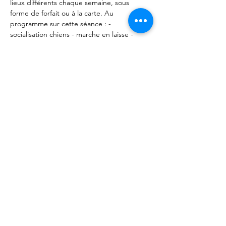
lieux différents chaque semaine, sous 
forme de forfait ou à la carte. Au 
programme sur cette séance : - 
socialisation chiens - marche en laisse - 
Rappel - Positions et tenues de place. 
Rendez vous aux Forêts d'Opale (49320 
Vauchrétien). 
Partager cet événement
Les Forêts d'Opale - Education canine
Angers Brissac 49
François Ségard - Educateur canin
comportementaliste