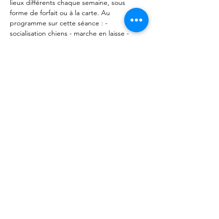
lieux différents chaque semaine, sous 
forme de forfait ou à la carte. Au 
programme sur cette séance : - 
socialisation chiens - marche en laisse - 
Rappel - Positions et tenues de place. 
Rendez vous aux Forêts d'Opale (49320 
Vauchrétien). 
Partager cet événement
Les Forêts d'Opale - Education canine
Angers Brissac 49
François Ségard - Educateur canin
comportementaliste