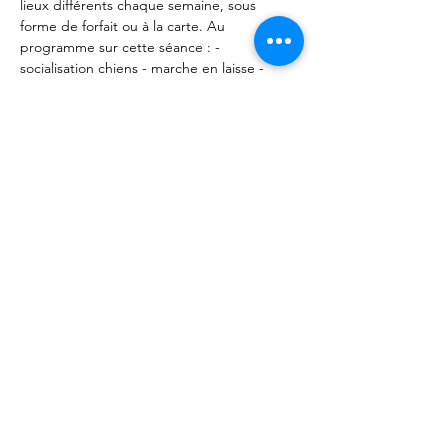
lieux différents chaque semaine, sous 
forme de forfait ou à la carte. Au 
programme sur cette séance : - 
socialisation chiens - marche en laisse - 
Rappel - Positions et tenues de place. 
Rendez vous aux Forêts d'Opale (49320 
Vauchrétien). 
Partager cet événement
Les Forêts d'Opale - Education canine
Angers Brissac 49
François Ségard - Educateur canin
comportementaliste