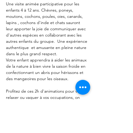
Une visite animée participative pour les 
enfants 4 à 12 ans. Chèvres, poneys, 
moutons, cochons, poules, oies, canards, 
lapins , cochons d'inde et chats sauront 
leur apporter la joie de communiquer avec 
d'autres espèces en collaborant avec les 
autres enfants du groupe.  Une expérience 
authentique  et amusante en pleine nature 
dans le plus grand respect. 
Votre enfant apprendra à aider les animaux 
de la nature à bien vivre la saison froide en 
confectionnant un abris pour hérissons et 
des mangeoires pour les oiseaux.   
Profitez de ces 2h d'animations pour vous 
relaxer ou vaquer à vos occupations, on 
s'occupe de tout. Les Forêts d'Opale 
propose des animations pédagogiques 
axées sur le comportement autour des 
animaux sans aucune production animale. 
Notre objectif apprendre à communiquer 