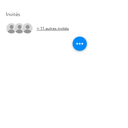
Invités
+ 11 autres invités
Partager cet événement
Les Forêts d'Opale - Education canine
Angers Brissac 49
François Ségard - Educateur canin
comportementaliste
Garde d'animaux chiens chats