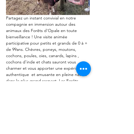
Partagez un instant convivial en notre 
compagnie en immersion autour des 
animaux des Forêts d'Opale en toute 
bienveillance ! Une visite animée 
participative pour petits et grands de 0 à + 
de 99ans. Chèvres, poneys, moutons, 
cochons, poules, oies, canards, lapins , 
cochons d'inde et chats sauront vous 
charmer et vous apporter une expérience 
authentique  et amusante en pleine nature 
dans le plus grand respect. Les Forêts 
d'Opale propose des animations 
pédagogiques axées sur le comportement 
autour des animaux sans aucune 
production animale. Notre objectif 
apprendre à communiquer avec les 
animaux et le transmettre. A bientôt. 