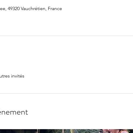
ee, 49320 Vauchrétien, France
utres invités
vénement