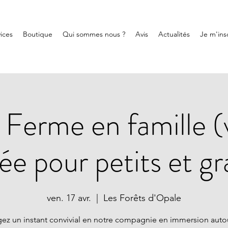
ices
Boutique
Qui sommes nous ?
Avis
Actualités
Je m'insc
 Ferme en famille (v
ée pour petits et gr
ven. 17 avr.
  |  
Les Forêts d'Opale
gez un instant convivial en notre compagnie en immersion auto