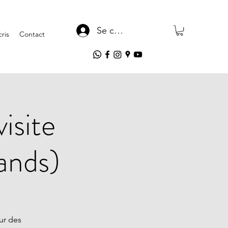
Se connecter
ris
Contact
isite
ands)
ur des