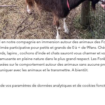
ial en notre compagnie en immersion autour des animaux des Fo
animée participative pour petits et grands de 0 à + de 99ans. Ch
rds, lapins , cochons d'inde et chats sauront vous charmer et v
amusante en pleine nature dans le plus grand respect. Les For
xées sur le comportement autour des animaux sans aucune pro
iquer avec les animaux et le transmettre. A bientôt. 
de vos paramètres de données analytiques et de cookies fonct