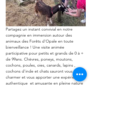
Partagez un instant convivial en notre 
compagnie en immersion autour des 
animaux des Forêts d'Opale en toute 
bienveillance ! Une visite animée 
participative pour petits et grands de 0 à + 
de 99ans. Chèvres, poneys, moutons, 
cochons, poules, oies, canards, lapins , 
cochons d'inde et chats sauront vous 
charmer et vous apporter une expérience 
authentique  et amusante en pleine nature 
dans le plus grand respect. Les Forêts 
d'Opale propose des animations 
pédagogiques axées sur le comportement 
autour des animaux sans aucune 
production animale. Notre objectif 
apprendre à communiquer avec les 
animaux et le transmettre. A bientôt. 