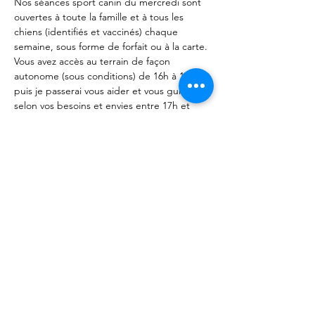
Nos séances sport canin du mercredi sont 
ouvertes à toute la famille et à tous les 
chiens (identifiés et vaccinés) chaque 
semaine, sous forme de forfait ou à la carte. 
Vous avez accès au terrain de façon 
autonome (sous conditions) de 16h à 17h 
puis je passerai vous aider et vous guider 
selon vos besoins et envies entre 17h et 
18h. 
Rendez vous aux Forêts d'Opale…
Afficher plus
Partager cet événement