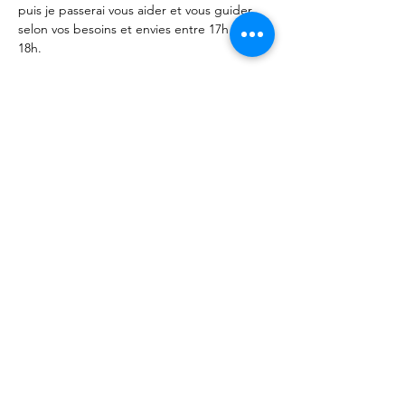
puis je passerai vous aider et vous guider 
selon vos besoins et envies entre 17h et 
18h. 
Rendez vous aux Forêts d'Opale…
Afficher plus
Partager cet événement
Les Forêts d'Opale - Education canine
Angers Brissac 49
François Ségard - Educateur canin
comportementaliste