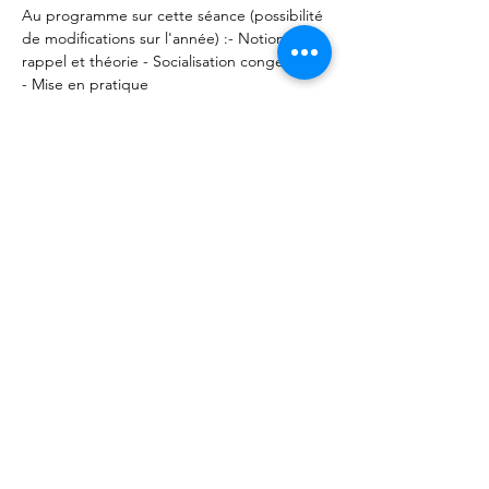
Au programme sur cette séance (possibilité 
de modifications sur l'année) :- Notions du 
rappel et théorie - Socialisation congénères 
- Mise en pratique
Rendez vous aux Forêts d'Opale (49320 
Vauchrétien). 
Partager cet événement
Les Forêts d'Opale - Education canine
Angers Brissac 49
François Ségard - Educateur canin
comportementaliste