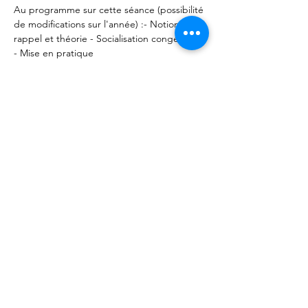
Au programme sur cette séance (possibilité 
de modifications sur l'année) :- Notions du 
rappel et théorie - Socialisation congénères 
- Mise en pratique
Rendez vous aux Forêts d'Opale (49320 
Vauchrétien). 
Partager cet événement
Les Forêts d'Opale - Education canine
Angers Brissac 49
François Ségard - Educateur canin
comportementaliste