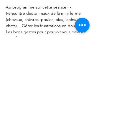
Au programme sur cette séance : - 
Rencontre des animaux de la mini ferme 
(chevaux, chèvres, poules, oies, lapins et 
chats). - Gérer les frustrations en douceur. - 
Les bons gestes pour pouvoir vous balader 
dans la nature. 
Rendez vous aux Forêts d'Opale (49320 
Vauchrétien). 
Partager cet événement
Les Forêts d'Opale - Education canine
Angers Brissac 49