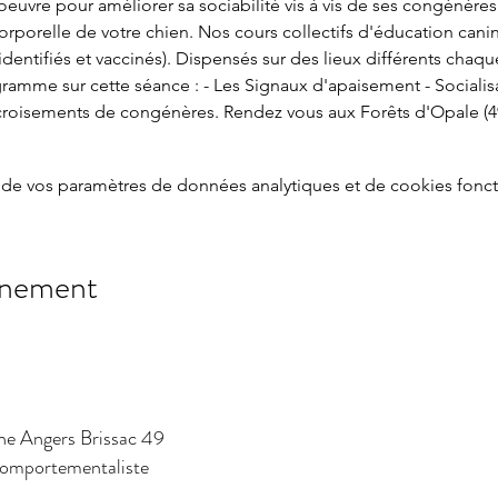
uvre pour améliorer sa sociabilité vis à vis de ses congénères e
orelle de votre chien. Nos cours collectifs d'éducation canine
 (identifiés et vaccinés). Dispensés sur des lieux différents cha
ogramme sur cette séance : - Les Signaux d'apaisement - Socialis
 croisements de congénères. Rendez vous aux Forêts d'Opale (49
de vos paramètres de données analytiques et de cookies fonct
énement
ne Angers Brissac 49
 comportementaliste