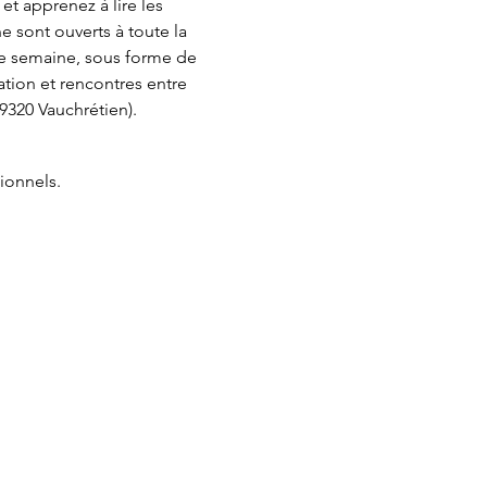
t apprenez à lire les 
 sont ouverts à toute la 
que semaine, sous forme de 
ation et rencontres entre 
320 Vauchrétien). 
ionnels.