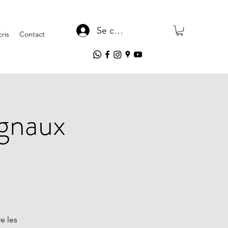
Se connecter
ris
Contact
ignaux
e les