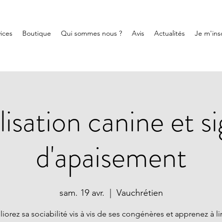
ices
Boutique
Qui sommes nous ?
Avis
Actualités
Je m'insc
lisation canine et s
d'apaisement
sam. 19 avr.
  |  
Vauchrétien
iorez sa sociabilité vis à vis de ses congénères et apprenez à lir