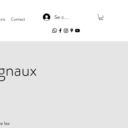
Se connecter
ris
Contact
ignaux
e les