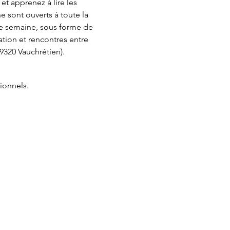
t apprenez à lire les 
 sont ouverts à toute la 
que semaine, sous forme de 
ation et rencontres entre 
320 Vauchrétien). 
ionnels.