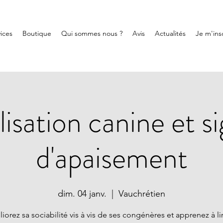
ices
Boutique
Qui sommes nous ?
Avis
Actualités
Je m'insc
lisation canine et s
d'apaisement
dim. 04 janv.
  |  
Vauchrétien
iorez sa sociabilité vis à vis de ses congénères et apprenez à lir