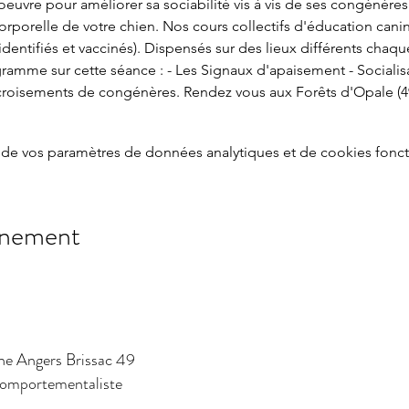
uvre pour améliorer sa sociabilité vis à vis de ses congénères e
orelle de votre chien. Nos cours collectifs d'éducation canine
 (identifiés et vaccinés). Dispensés sur des lieux différents cha
ogramme sur cette séance : - Les Signaux d'apaisement - Socialis
 croisements de congénères. Rendez vous aux Forêts d'Opale (49
de vos paramètres de données analytiques et de cookies fonct
énement
ne Angers Brissac 49
 comportementaliste