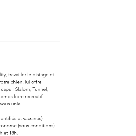
, travailler le pistage et 
tre chien, lui offre 
 caps ! Slalom, Tunnel, 
emps libre récréatif 
 vous unie. 
ntifiés et vaccinés) 
utonome (sous conditions) 
h et 18h. 