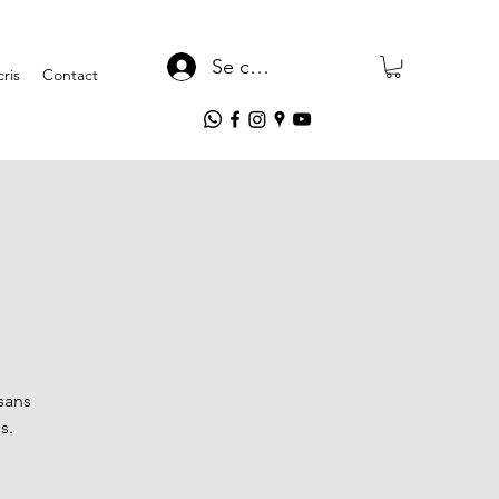
Se connecter
ris
Contact
sans
s.