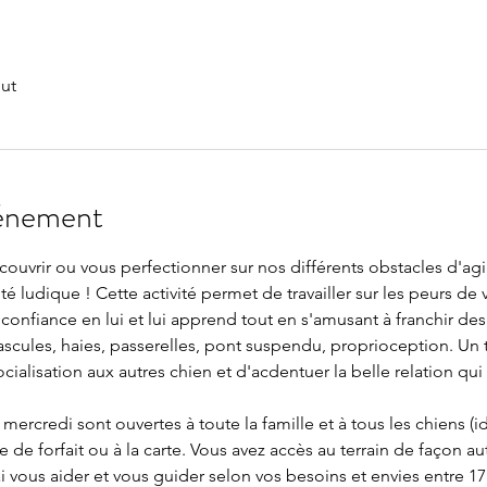
out
vénement
vrir ou vous perfectionner sur nos différents obstacles d'agility
é ludique ! Cette activité permet de travailler sur les peurs de vo
onfiance en lui et lui apprend tout en s'amusant à franchir des
ascules, haies, passerelles, pont suspendu, proprioception. Un t
ocialisation aux autres chien et d'acdentuer la belle relation qui
ercredi sont ouvertes à toute la famille et à tous les chiens (ide
de forfait ou à la carte. Vous avez accès au terrain de façon a
i vous aider et vous guider selon vos besoins et envies entre 17