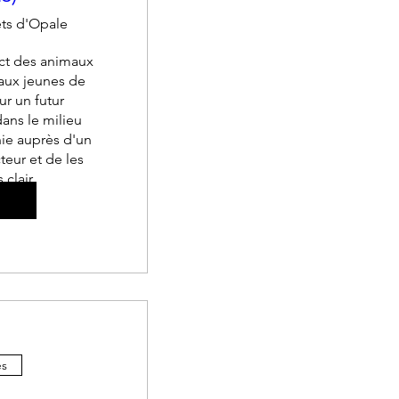
êts d'Opale
ct des animaux 
aux jeunes de 
ur un futur 
ans le milieu 
e auprès d'un 
eur et de les 
 clair.
tre(s)
es