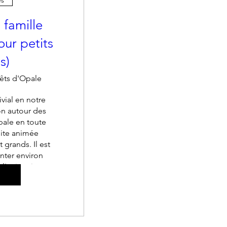
 famille
our petits
s)
êts d'Opale
vial en notre 
 autour des 
ale en toute 
ite animée 
 grands. Il est 
nter environ 
 l'animation.
utre(s)