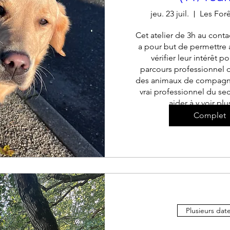
jeu. 23 juil.
Les For
Cet atelier de 3h au conta
a pour but de permettre 
vérifier leur intérêt po
parcours professionnel d
des animaux de compagni
vrai professionnel du sect
aider à y voir plus
Complet
+ 5 au
Plusieurs dat