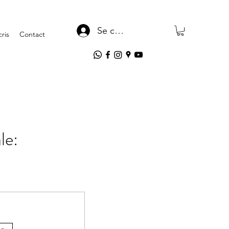
Se connecter
ris
Contact
ale:
es