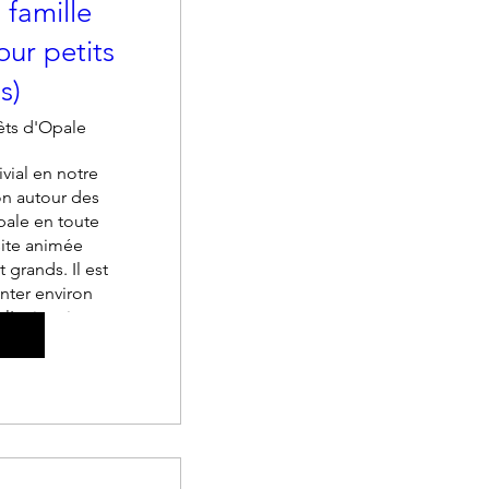
 famille
our petits
s)
êts d'Opale
vial en notre 
 autour des 
ale en toute 
ite animée 
 grands. Il est 
nter environ 
 l'animation.
utre(s)