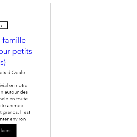
es
 famille
our petits
s)
êts d'Opale
vial en notre 
 autour des 
ale en toute 
ite animée 
 grands. Il est 
nter environ 
 l'animation.
laces