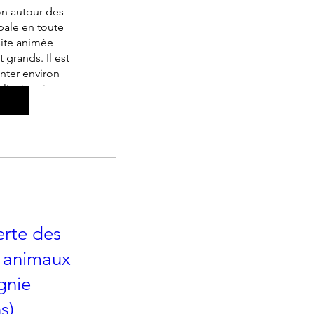
 autour des 
ale en toute 
ite animée 
 grands. Il est 
nter environ 
 l'animation.
utre(s)
rte des
x animaux
gnie
s)