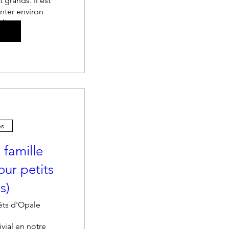
 grands. Il est 
nter environ 
 l'animation.
utre(s)
es
 famille
our petits
s)
êts d'Opale
vial en notre 