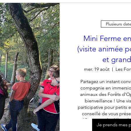
Plusieurs dat
Mini Ferme en
(visite animée p
et grand
mer. 19 août
Les For
Partagez un instant convi
compagnie en immersion
animaux des Forêts d'Op
bienveillance ! Une vis
participative pour petits et
conseillé de vous prése
15mn avant le début de
Je prends mes p