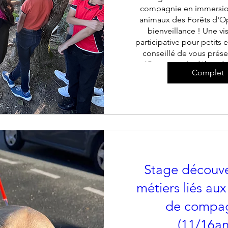
compagnie en immersion
animaux des Forêts d'Op
bienveillance ! Une vis
participative pour petits et
conseillé de vous prése
15mn avant le début de
Complet
+ 26 a
Stage découve
métiers liés au
de compa
(11/16an