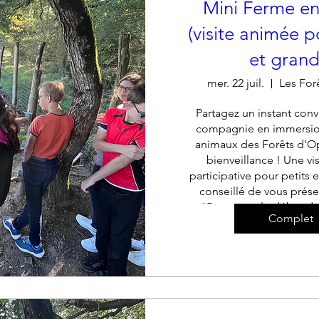
Mini Ferme en
(visite animée p
et grand
mer. 22 juil.
Les For
Partagez un instant convi
compagnie en immersion
animaux des Forêts d'Op
bienveillance ! Une vis
participative pour petits et
conseillé de vous prése
15mn avant le début de
Complet
+ 16 a