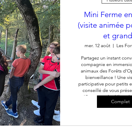
Mini Ferme en
(visite animée p
et grand
mer. 12 août
Les For
Partagez un instant convi
compagnie en immersion
animaux des Forêts d'Op
bienveillance ! Une vis
participative pour petits et
conseillé de vous prése
15mn avant le début de
Complet
+ 24 a