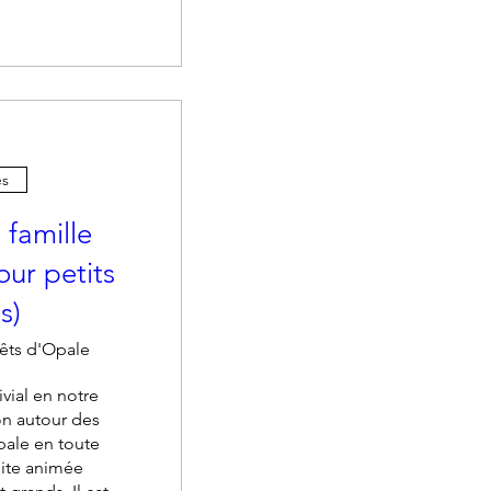
tre(s)
es
 famille
our petits
s)
êts d'Opale
vial en notre 
 autour des 
ale en toute 
ite animée 