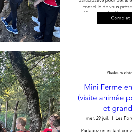
participative pour petits et
conseillé de vous prése
15mn avant le début de
Complet
+ 35 a
Plusieurs dat
Mini Ferme en
(visite animée p
et grand
mer. 29 juil.
Les For
Partagez un instant convi