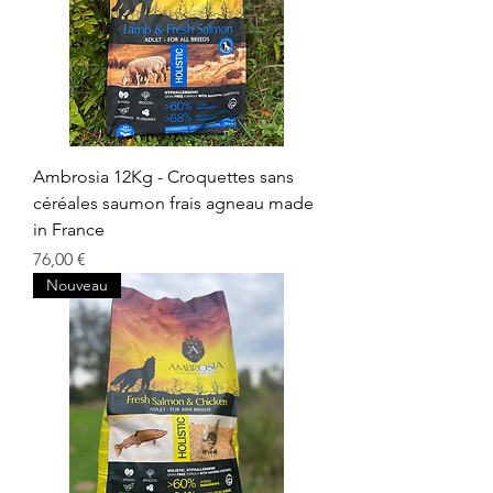
Ambrosia 12Kg - Croquettes sans
céréales saumon frais agneau made
in France
Prix
76,00 €
Nouveau